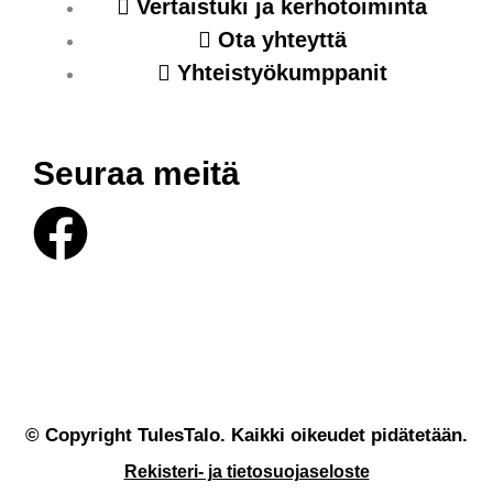
Vertaistuki ja kerhotoiminta
Ota yhteyttä
Yhteistyökumppanit
Seuraa meitä
F
a
c
e
© Copyright TulesTalo. Kaikki oikeudet pidätetään.
b
Rekisteri- ja tietosuojaseloste