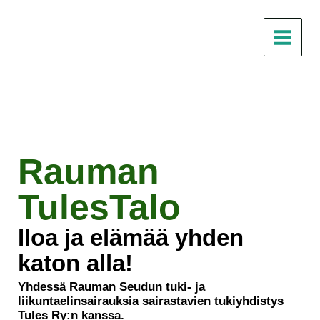
Siirry
sisältöön
Rauman
TulesTalo
Iloa ja elämää yhden
katon alla!
Yhdessä Rauman Seudun tuki- ja
liikuntaelinsairauksia sairastavien tukiyhdistys
Tules Ry:n kanssa.