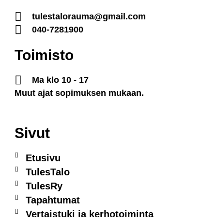
tulestalorauma@gmail.com
040-7281900
Toimisto
Ma klo 10 - 17
Muut ajat sopimuksen mukaan.
Sivut
Etusivu
TulesTalo
TulesRy
Tapahtumat
Vertaistuki ja kerhotoiminta